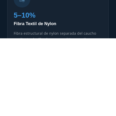
5–10%
Fibra Textil de Nylon
Fibra estructural de nylon separada del caucho
mediante clasificadores neumáticos o cribas
vibratorias. Fibra limpia lista para múltiples usos
industriales.
APLICACIONES
Relleno en materiales de construcción
Compuestos industriales y plásticos
Aislamiento y materiales absorbentes
Refuerzo en productos de caucho