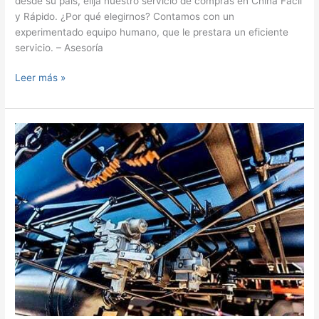
desde su país, elija nuestro servicio de compras en China Fácil
y Rápido. ¿Por qué elegirnos? Contamos con un
experimentado equipo humano, que le prestara un eficiente
servicio. – Asesoría
Servicio
Leer más »
de
compras
en
China
Fácil
y
Rápido