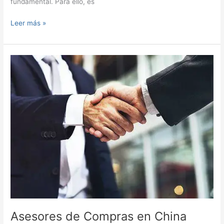
fundamental. Para ello, es
Comó
Leer más »
Comprar
en
China
productos
Rentables
y
Económicos
Asesores de Compras en China