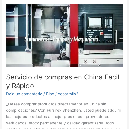
China
Fácil
Servicio de compras en China Fácil
y Rápido
Deja un comentario
/
Blog
/
desarrollo2
¿Desea comprar productos directamente en China sin
complicaciones? Con Fursifex Shenzhen, usted puede adquirir
los mejores productos al mejor precio, con proveedores
verificados, stock permanente y calidad garantizada, todo