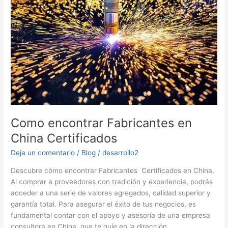
Como encontrar Fabricantes en
China Certificados
Deja un comentario
/
Blog
/
desarrollo2
Descubre cómo encontrar Fabricantes Certificados en China.
Al comprar a proveedores con tradición y experiencia, podrás
acceder a una serie de valores agregados, calidad superior y
garantía total. Para asegurar el éxito de tus negocios, es
fundamental contar con el apoyo y asesoría de una empresa
consultora en China, que te guíe en la dirección